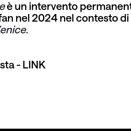
se
è un intervento permanen
Ufan nel 2024 nel contesto d
enice.
ista -
LINK