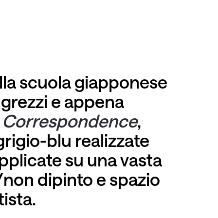
lla scuola giapponese
 grezzi e appena
i
Correspondence
,
grigio-blu realizzate
pplicate su una vasta
o/non dipinto e spazio
ista.