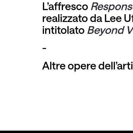
L’affresco
Respon
realizzato da Lee 
intitolato
Beyond V
-
Altre opere dell
’
art